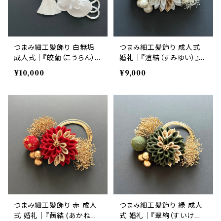
つまみ細工髪飾り 白無垢
つまみ細工髪飾り 成人式
成人式｜『皎蘭（こうらん）』
婚礼｜『澄結（すみゆい）』ダ
ダリア・胡蝶蘭 白 6点セット
リア・かすみ草 白 6点セット
¥10,000
¥9,000
｜華髪
｜華髪
つまみ細工髪飾り 赤 成人
つまみ細工髪飾り 緑 成人
式 婚礼｜『茜結 (あかねゆ
式 婚礼｜『翠絢（すいけ