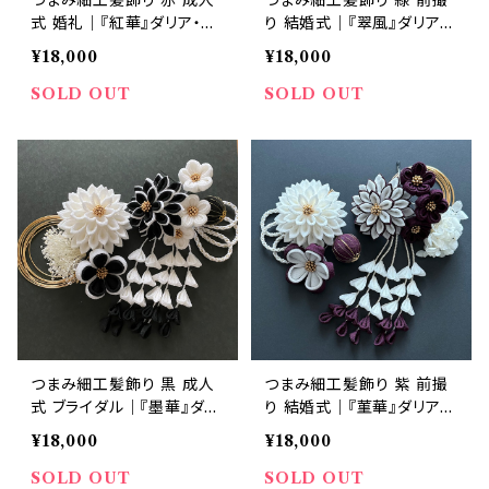
つまみ細工髪飾り 赤 成人
つまみ細工髪飾り 緑 前撮
式 婚礼｜『紅華』ダリア・
り 結婚式｜『翠風』ダリア・
梅・藤下がり 赤×白 8点セッ
梅・藤下がり 緑×白 8点セッ
¥18,000
¥18,000
ト｜華髪
ト｜華髪
SOLD OUT
SOLD OUT
つまみ細工髪飾り 黒 成人
つまみ細工髪飾り 紫 前撮
式 ブライダル｜『墨華』ダリ
り 結婚式｜『菫華』ダリア・
ア・梅・藤下がり 黒×白 8点
梅・藤下がり 紫×白 8点セッ
¥18,000
¥18,000
セット｜華髪
ト｜華髪
SOLD OUT
SOLD OUT