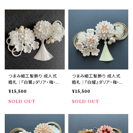
つまみ細工髪飾り 成人式
つまみ細工髪飾り 成人式
婚礼｜『白鷺』ダリア・梅・紫
婚礼｜『白耀』ダリア・梅・か
陽花 白 12点セット｜華髪
すみ草 生成り×白 12点セッ
¥15,500
¥15,500
ト｜華髪
SOLD OUT
SOLD OUT