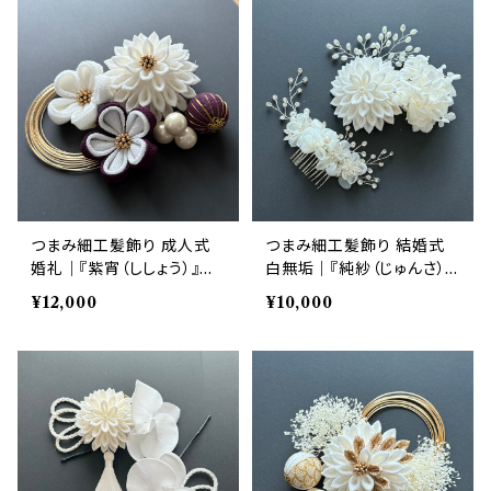
つまみ細工髪飾り 成人式
つまみ細工髪飾り 結婚式
婚礼｜『紫宵（ししょう）』ダ
白無垢｜『純紗（じゅんさ）』
リア・梅 紫 6点セット｜華髪
ダリア・紫陽花 白 4点セット
¥12,000
¥10,000
｜華髪