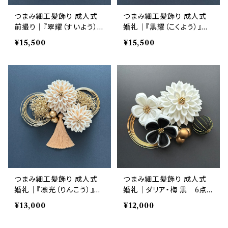
つまみ細工髪飾り 成人式
つまみ細工髪飾り 成人式
前撮り｜『翠耀（すいよう）』
婚礼｜『黒耀（こくよう）』ダ
ダリア・梅・かすみ草 緑×生
リア・かすみ草 黒×生成り 1
¥15,500
¥15,500
成り×金 12点セット｜華髪
2点セット｜華髪
つまみ細工髪飾り 成人式
つまみ細工髪飾り 成人式
婚礼｜『凛光（りんこう）』ダ
婚礼｜ダリア・梅 黒 6点
リア・かすみ草 生成り 8点
セット｜華髪
¥13,000
¥12,000
セット｜華髪