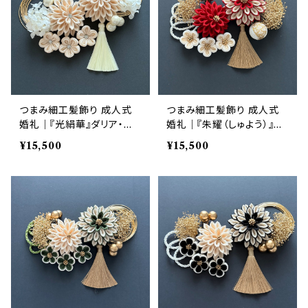
つまみ細工髪飾り 成人式
つまみ細工髪飾り 成人式
婚礼｜『光絹華』ダリア・梅・
婚礼｜『朱耀（しゅよう）』ダ
紫陽花 生成り×白 12点セッ
リア・梅・かすみ草 赤 12点
¥15,500
¥15,500
ト｜華髪
セット｜華髪