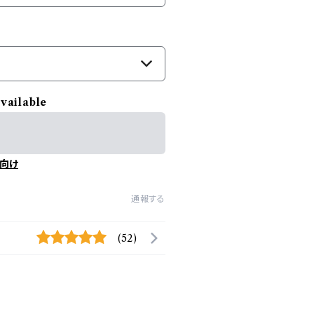
available
向け
通報する
(52)