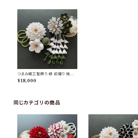
つまみ細工髪飾り 緑 前撮り 結婚
式｜『翠風』ダリア・梅・藤下がり 緑
¥18,000
×白 8点セット｜華髪
同じカテゴリの商品