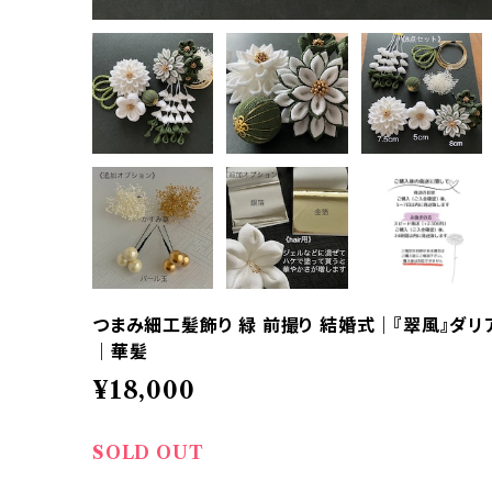
つまみ細工髪飾り 緑 前撮り 結婚式｜『翠風』ダリア
｜華髪
¥18,000
SOLD OUT