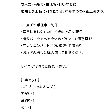
成人式・前撮り・白無垢・打掛などに
振袖姿を上品に引き立てる、華髪のつまみ細工髪飾り。
・一点ずつ手仕事で制作
・写真映えしやすい白／緑の上品な配色
・複数パーツでヘア全体のバランスを調整可能
・宅急便コンパクト発送、追跡・補償あり
・お急ぎの場合は購入前にご相談ください
サイズは写真でご確認下さい。
《8点セット》
お花×3（一越ちりめん）
下がり×1
紐飾り×1
水引×1