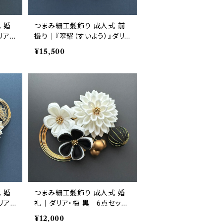
 婚
つまみ細工髪飾り 成人式 前
リア・
撮り｜『翠耀（すいよう）』ダリ
ット｜
ア・梅・かすみ草 緑×生成り×
¥15,500
金 12点セット｜華髪
 婚
つまみ細工髪飾り 成人式 婚
リア・
礼｜ダリア・梅 黒 6点セット
ト｜
｜華髪
¥12,000