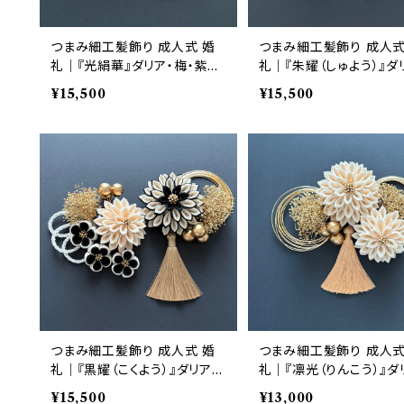
つまみ細工髪飾り 成人式 婚
つまみ細工髪飾り 成人式
礼｜『光絹華』ダリア・梅・紫陽
礼｜『朱耀（しゅよう）』ダ
花 生成り×白 12点セット｜華
梅・かすみ草 赤 12点セ
¥15,500
¥15,500
髪
華髪
つまみ細工髪飾り 成人式 婚
つまみ細工髪飾り 成人式
礼｜『黒耀（こくよう）』ダリア・
礼｜『凛光（りんこう）』ダ
かすみ草 黒×生成り 12点セッ
かすみ草 生成り 8点セッ
¥15,500
¥13,000