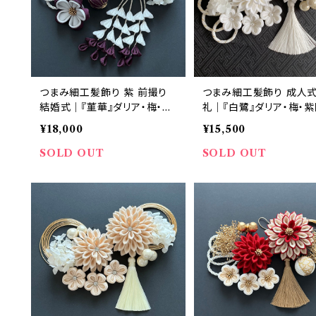
つまみ細工髪飾り 紫 前撮り
つまみ細工髪飾り 成人式
結婚式｜『菫華』ダリア・梅・藤
礼｜『白鷺』ダリア・梅・
下がり 紫×白 8点セット｜華
白 12点セット｜華髪
¥18,000
¥15,500
髪
SOLD OUT
SOLD OUT