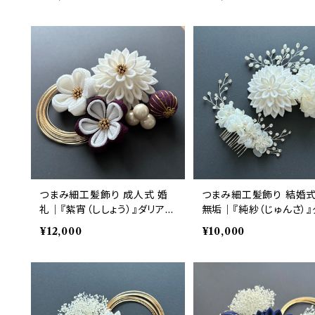
ト｜華髪
華髪
つまみ細工髪飾り 成人式 婚
つまみ細工髪飾り 結婚式
礼｜『紫宵（ししょう）』ダリア・
無垢｜『純紗（じゅんさ）』
梅 紫 6点セット｜華髪
ア・紫陽花 白 4点セット
¥12,000
¥10,000
髪