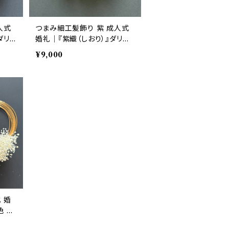
人式
つまみ細工髪飾り 紫 成人式
ダリ
婚礼｜『紫織（しおり）』ダリア・
ット｜華髪
かすみ草 6点セット｜華髪
¥9,000
 婚
 6