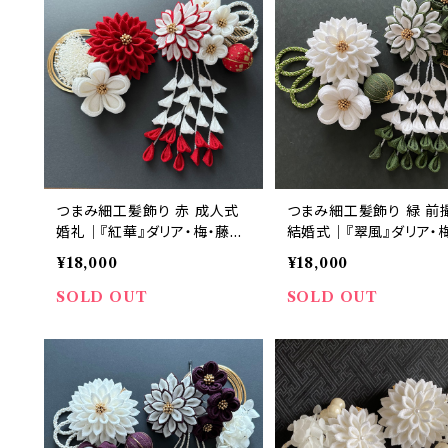
つまみ細工髪飾り 赤 成人式
つまみ細工髪飾り 緑 前
婚礼｜『紅華』ダリア・梅・藤下
結婚式｜『翠風』ダリア・
がり 赤×白 8点セット｜華髪
下がり 緑×白 8点セット
¥18,000
¥18,000
髪
SOLD OUT
SOLD OUT