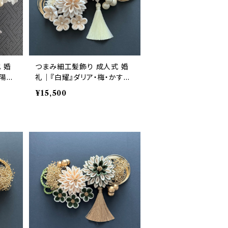
 婚
つまみ細工髪飾り 成人式 婚
紫陽花
礼｜『白耀』ダリア・梅・かすみ
草 生成り×白 12点セット｜華
¥15,500
髪