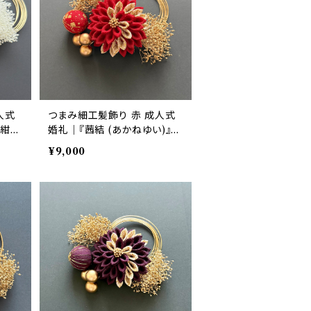
人式
つまみ細工髪飾り 赤 成人式
』紺色
婚礼｜『茜結 (あかねゆい)』ダ
リア・かすみ草 6点セット｜華
¥9,000
髪