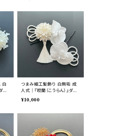
 白
つまみ細工髪飾り 白無垢 成
ダリ
人式｜『皎蘭（こうらん）』ダリ
｜華
ア・胡蝶蘭 白 6点セット｜華
¥10,000
髪