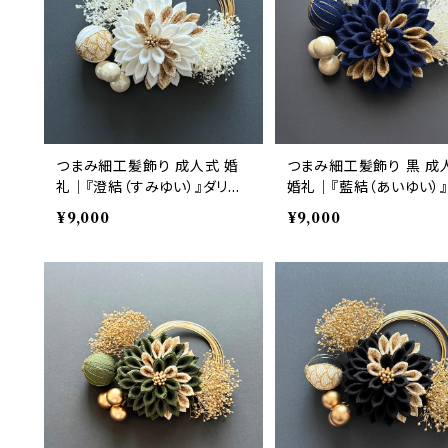
つまみ細工髪飾り 成人式 婚
つまみ細工髪飾り 黒 成
礼｜『澄結（すみゆい）』ダリア・
婚礼｜『藍結（あいゆい）
かすみ草 白 6点セット｜華髪
ダリア・かすみ草 6点セット｜
¥9,000
¥9,000
華髪