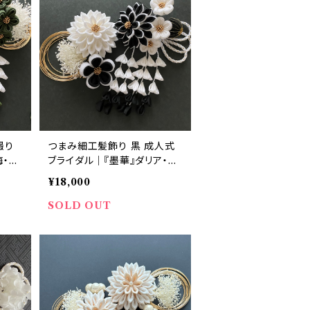
撮り
つまみ細工髪飾り 黒 成人式
梅・藤
ブライダル｜『墨華』ダリア・
｜華
梅・藤下がり 黒×白 8点セット
¥18,000
｜華髪
SOLD OUT